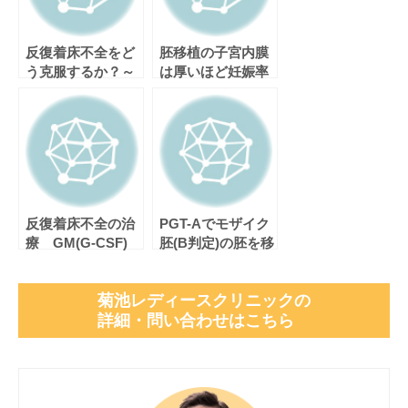
反復着床不全をど
胚移植の子宮内膜
う克服するか？～
は厚いほど妊娠率
学会に参加しまし
は上がりますか？
た～
反復着床不全の治
PGT-Aでモザイク
療 GM(G-CSF)
胚(B判定)の胚を移
vs hCG vs 生理食
植した場合は？
塩水
菊池レディースクリニックの
詳細・問い合わせはこちら