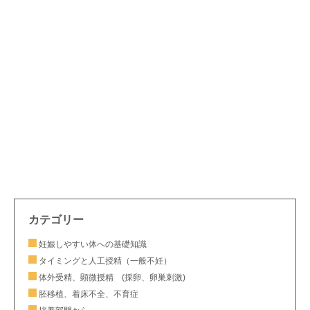
カテゴリー
妊娠しやすい体への基礎知識
タイミングと人工授精（一般不妊）
体外受精、顕微授精 (採卵、卵巣刺激)
胚移植、着床不全、不育症