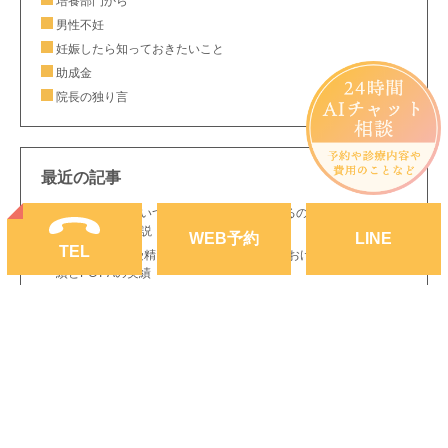
培養部門から
男性不妊
妊娠したら知っておきたいこと
助成金
院長の独り言
最近の記事
不妊症の検査はいつから？どんな検査をするの？｜静岡市の生殖
医療専門医が解説
WEB
予約
LINE
TEL
2025年の体外受精・妊娠率を公開｜当院における初回胚移植成
績とPGT-Aの実績
8月8日(土)の体外受精説明会(保険での費用、スケジュールについ
て)
胚盤胞のグレードは妊娠・出産に関係ある？それともない？
ホルモン補充周期での妊娠初期の出血は流産率を上げない
初期胚(分割胚)と胚盤胞の違いは？妊娠率は？どっちが良いの
か？
花粉症の薬は妊娠中・妊活中に飲んでも大丈夫？｜産婦人科専門
医がわかりやすく解説