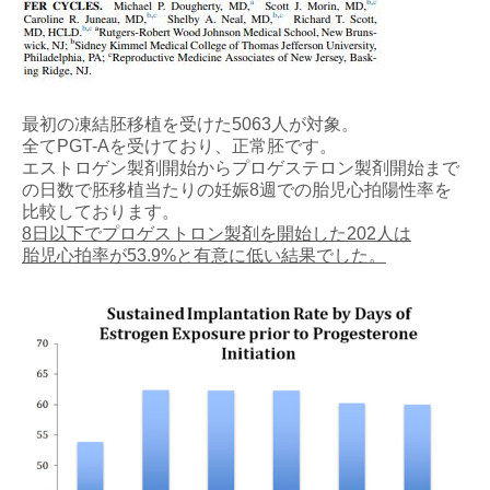
最初の凍結胚移植を受けた5063人が対象。
全てPGT-Aを受けており、正常胚です。
エストロゲン製剤開始からプロゲステロン製剤開始まで
の日数で胚移植当たりの妊娠8週での胎児心拍陽性率を
比較しております。
8日以下でプロゲストロン製剤を開始した202人は
胎児心拍率が53.9%と有意に低い結果でした。