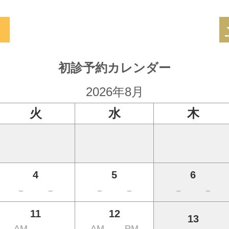
初診予約カレンダー
2026年8月
火
水
木
4
5
6
－
－
－
－
－
－
11
12
13
AM
AM
PM