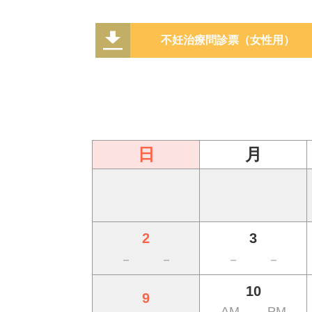
不妊治療問診票（女性用）
日
月
2
3
－
－
－
－
10
9
AM
PM