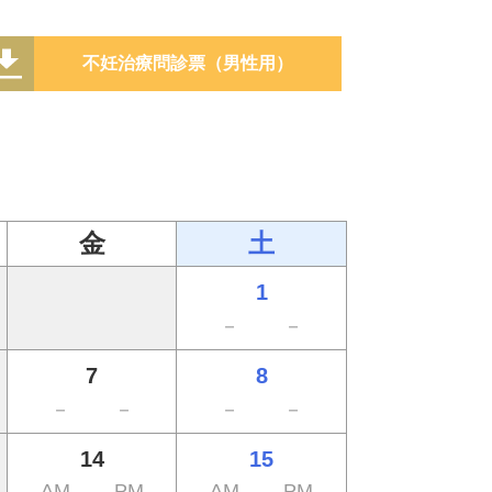
不妊治療問診票（男性用）
金
土
1
－
－
7
8
－
－
－
－
14
15
AM
PM
AM
PM