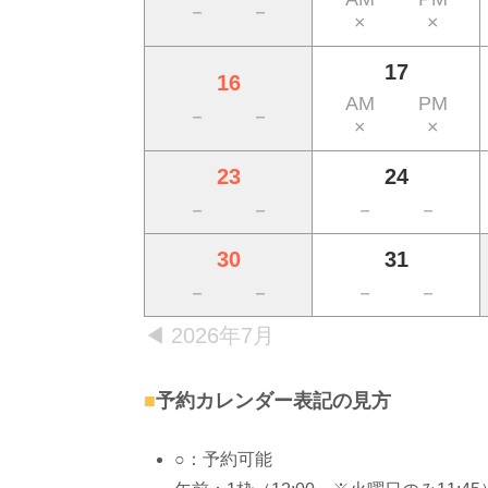
－
－
×
×
17
16
AM
PM
－
－
×
×
23
24
－
－
－
－
30
31
－
－
－
－
2026年7月
予約カレンダー表記の見方
○：予約可能