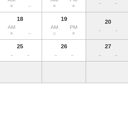
－
－
×
－
×
×
18
19
20
AM
AM
PM
－
－
×
－
○
×
25
26
27
－
－
－
－
－
－