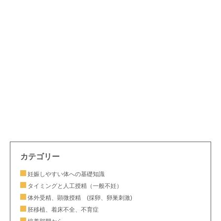
カテゴリー
妊娠しやすい体への基礎知識
タイミングと人工授精（一般不妊）
体外受精、顕微授精 (採卵、卵巣刺激)
胚移植、着床不全、不育症