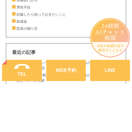
培養部門から
男性不妊
妊娠したら知っておきたいこと
助成金
院長の独り言
最近の記事
不妊症の検査はいつから？どんな検査をするの？｜静岡市の生殖
医療専門医が解説
WEB
予約
LINE
TEL
2025年の体外受精・妊娠率を公開｜当院における初回胚移植成
績とPGT-Aの実績
8月8日(土)の体外受精説明会(保険での費用、スケジュールについ
て)
胚盤胞のグレードは妊娠・出産に関係ある？それともない？
ホルモン補充周期での妊娠初期の出血は流産率を上げない
初期胚(分割胚)と胚盤胞の違いは？妊娠率は？どっちが良いの
か？
花粉症の薬は妊娠中・妊活中に飲んでも大丈夫？｜産婦人科専門
医がわかりやすく解説