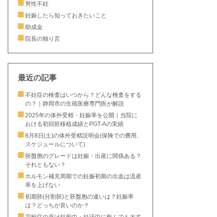
男性不妊
妊娠したら知っておきたいこと
助成金
院長の独り言
最近の記事
不妊症の検査はいつから？どんな検査をする
の？｜静岡市の生殖医療専門医が解説
2025年の体外受精・妊娠率を公開｜当院に
おける初回胚移植成績とPGT-Aの実績
8月8日(土)の体外受精説明会(保険での費用、
スケジュールについて)
胚盤胞のグレードは妊娠・出産に関係ある？
それともない？
ホルモン補充周期での妊娠初期の出血は流産
率を上げない
初期胚(分割胚)と胚盤胞の違いは？妊娠率
は？どっちが良いのか？