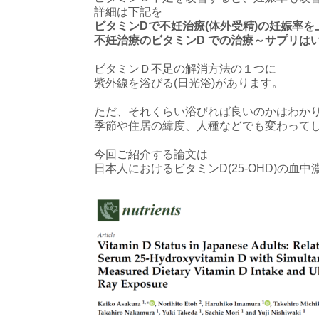
詳細は下記を
ビタミンDで不妊治療(体外受精)の妊娠率を
不妊治療のビタミンD での治療～サプリは
ビタミンＤ不足の解消方法の１つに
紫外線を浴びる(日光浴)
があります。
ただ、それくらい浴びれば良いのかはわか
季節や住居の緯度、人種などでも変わって
今回ご紹介する論文は
日本人におけるビタミンD(25-OHD)の