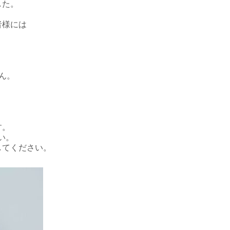
した。
者様には
ん。
す。
い。
してください。