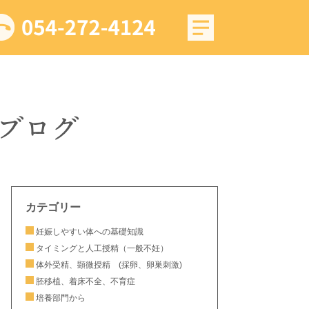
ブログ
カテゴリー
妊娠しやすい体への基礎知識
タイミングと人工授精（一般不妊）
体外受精、顕微授精 (採卵、卵巣刺激)
胚移植、着床不全、不育症
培養部門から