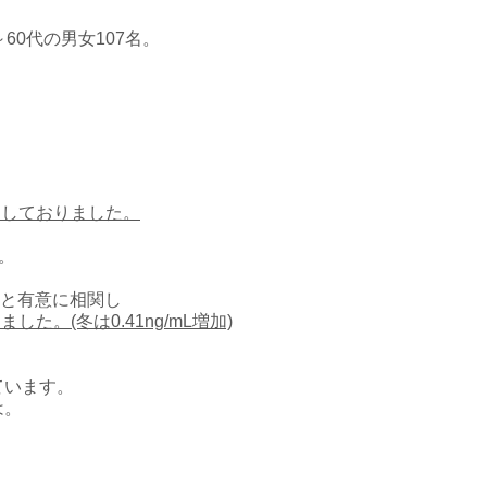
60代の男女107名。
不足しておりました。
。
度と有意に相関し
した。(冬は0.41ng/mL増加)
ています。
は。