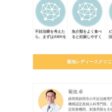
不妊治療を考えた
魚介類をよく食べ
ら、まずはAMHを
ると妊娠しやすく
治
測りましょう。
なる。
菊池レディースクリニ
菊池 卓
静岡県静岡市の不妊治療専
機構認定産婦人科専門医、
定医療機関。刺激周期を主