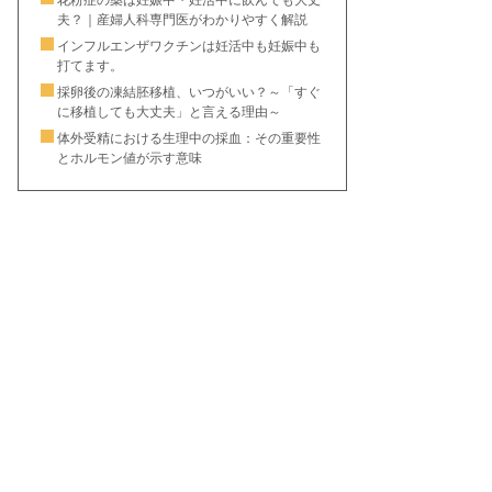
花粉症の薬は妊娠中・妊活中に飲んでも大丈
夫？｜産婦人科専門医がわかりやすく解説
インフルエンザワクチンは妊活中も妊娠中も
打てます。
採卵後の凍結胚移植、いつがいい？～「すぐ
に移植しても大丈夫」と言える理由～
体外受精における生理中の採血：その重要性
とホルモン値が示す意味