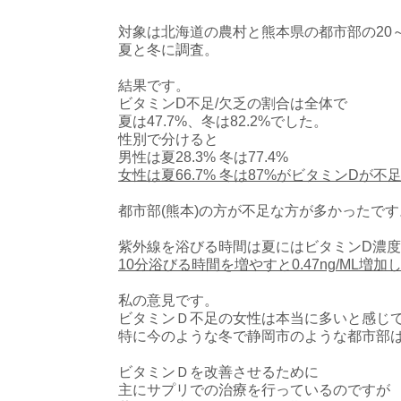
対象は北海道の農村と熊本県の都市部の20～
夏と冬に調査。
結果です。
ビタミンD不足/欠乏の割合は全体で
夏は47.7%、冬は82.2%でした。
性別で分けると
男性は夏28.3% 冬は77.4%
女性は夏66.7% 冬は87%がビタミンDが
都市部(熊本)の方が不足な方が多かったです
紫外線を浴びる時間は夏にはビタミンD濃
10分浴びる時間を増やすと0.47ng/ML増加しま
私の意見です。
ビタミンＤ不足の女性は本当に多いと感じ
特に今のような冬で静岡市のような都市部
ビタミンＤを改善させるために
主にサプリでの治療を行っているのですが