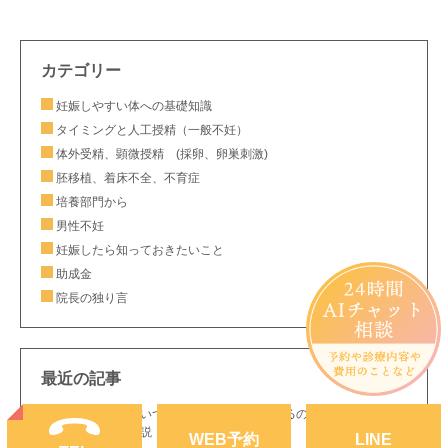
カテゴリー
妊娠しやすい体への基礎知識
タイミングと人工授精（一般不妊）
体外受精、顕微授精 (採卵、卵巣刺激)
胚移植、着床不全、不育症
培養部門から
男性不妊
妊娠したら知っておきたいこと
助成金
院長の独り言
最近の記事
不妊症の検査はいつから？どんな検査をするの？｜静岡市の生殖
医療専門医が解説
WEB
予約
LINE