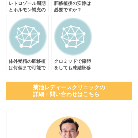
レトロゾール周期
胚移植後の安静は
とホルモン補充の
必要ですか？
成績は同等です。
体外受精の胚移植
クロミッドで採卵
は何個まで可能で
をしても凍結胚移
すか？～2個まで？
植の妊娠率は下が
3個まで？～
らない
菊池レディースクリニックの
詳細・問い合わせはこちら