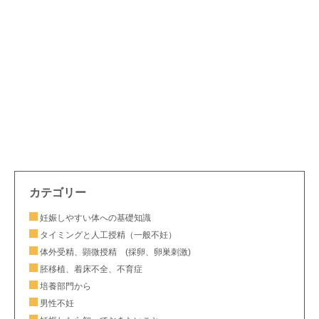
カテゴリー
妊娠しやすい体への基礎知識
タイミングと人工授精（一般不妊）
体外受精、顕微授精 (採卵、卵巣刺激)
胚移植、着床不全、不育症
培養部門から
男性不妊