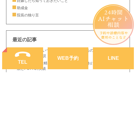
妊娠したら知っておきたいこと
助成金
院長の独り言
最近の記事
不妊症の検査はいつから？どんな検査をするの？｜静岡市の生殖
医療専門医が解説
WEB
予約
LINE
TEL
2025年の体外受精・妊娠率を公開｜当院における初回胚移植成
績とPGT-Aの実績
8月8日(土)の体外受精説明会(保険での費用、スケジュールについ
て)
胚盤胞のグレードは妊娠・出産に関係ある？それともない？
ホルモン補充周期での妊娠初期の出血は流産率を上げない
初期胚(分割胚)と胚盤胞の違いは？妊娠率は？どっちが良いの
か？
花粉症の薬は妊娠中・妊活中に飲んでも大丈夫？｜産婦人科専門
医がわかりやすく解説
インフルエンザワクチンは妊活中も妊娠中も打てます。