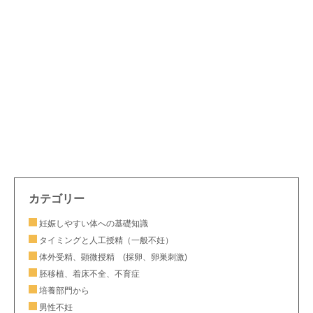
カテゴリー
妊娠しやすい体への基礎知識
タイミングと人工授精（一般不妊）
体外受精、顕微授精 (採卵、卵巣刺激)
胚移植、着床不全、不育症
培養部門から
男性不妊