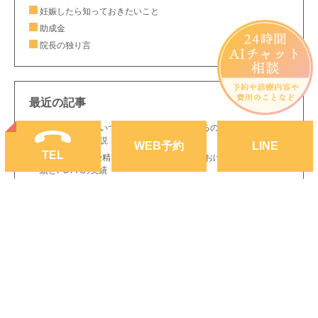
妊娠したら知っておきたいこと
助成金
院長の独り言
最近の記事
不妊症の検査はいつから？どんな検査をするの？｜静岡市の生殖
医療専門医が解説
WEB
予約
LINE
TEL
2025年の体外受精・妊娠率を公開｜当院における初回胚移植成
績とPGT-Aの実績
8月8日(土)の体外受精説明会(保険での費用、スケジュールについ
て)
胚盤胞のグレードは妊娠・出産に関係ある？それともない？
ホルモン補充周期での妊娠初期の出血は流産率を上げない
初期胚(分割胚)と胚盤胞の違いは？妊娠率は？どっちが良いの
か？
花粉症の薬は妊娠中・妊活中に飲んでも大丈夫？｜産婦人科専門
医がわかりやすく解説
インフルエンザワクチンは妊活中も妊娠中も打てます。